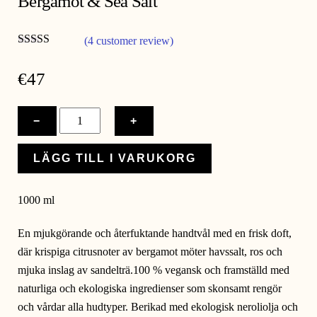
Bergamot & Sea Salt
(4 customer review)
Betygsatt
5.00
av 5
€
47
Soap
−
+
&
Secrets
LÄGG TILL I VARUKORG
Refill
mängd
1000 ml
En mjukgörande och återfuktande handtvål med en frisk doft,
där krispiga citrusnoter av bergamot möter havssalt, ros och
mjuka inslag av sandelträ.100 % vegansk och framställd med
naturliga och ekologiska ingredienser som skonsamt rengör
och vårdar alla hudtyper. Berikad med ekologisk neroliolja och