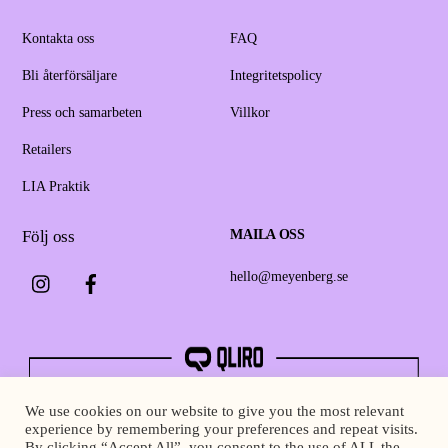
Kontakta oss
FAQ
Bli återförsäljare
Integritetspolicy
Press och samarbeten
Villkor
Retailers
LIA Praktik
Följ oss
MAILA OSS
Instagram
Facebook
hello@meyenberg.se
We use cookies on our website to give you the most relevant
experience by remembering your preferences and repeat visits.
By clicking “Accept All”, you consent to the use of ALL the