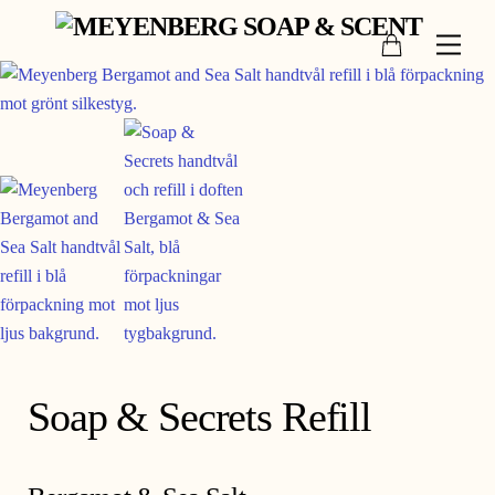
Skip
Cart
to
Men
content
Soap & Secrets Refill