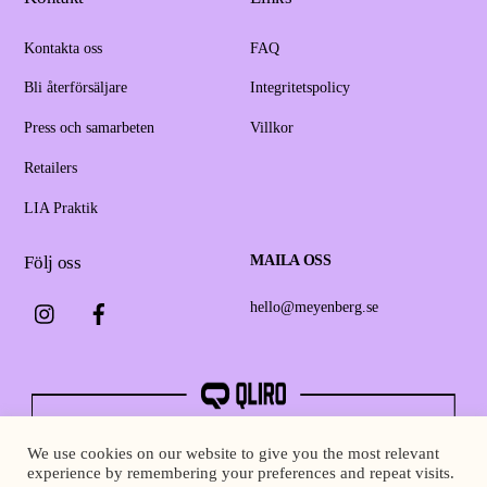
Kontakta oss
FAQ
Bli återförsäljare
Integritetspolicy
Press och samarbeten
Villkor
Retailers
LIA Praktik
Följ oss
MAILA OSS
Instagram
Facebook
hello@meyenberg.se
We use cookies on our website to give you the most relevant
experience by remembering your preferences and repeat visits.