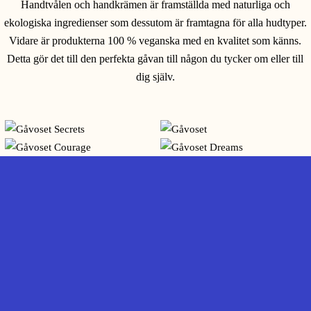
Handtvålen och handkrämen är framställda med naturliga och
ekologiska ingredienser som dessutom är framtagna för alla hudtyper.
Vidare är produkterna 100 % veganska med en kvalitet som känns.
Detta gör det till den perfekta gåvan till någon du tycker om eller till
dig själv.
Den underbara blåfärgen på Bergamot Sea
Salt var det första som fångade mig. Ett
statement på mitt badrum. Och doften, I love
it!
Christina B