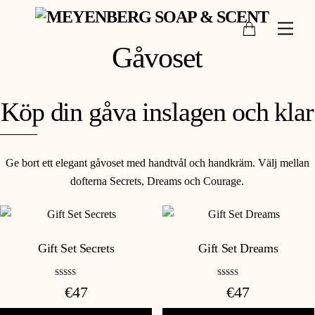
Skip
Cart
to
Men
content
Gåvoset
Köp din gåva inslagen och klar
Ge bort ett elegant gåvoset med handtvål och handkräm. Välj mellan
dofterna Secrets, Dreams och Courage.
Gift Set Secrets
Gift Set Dreams
Betygsatt
Betygsatt
€
47
€
47
5.00
5.00
av 5
av 5