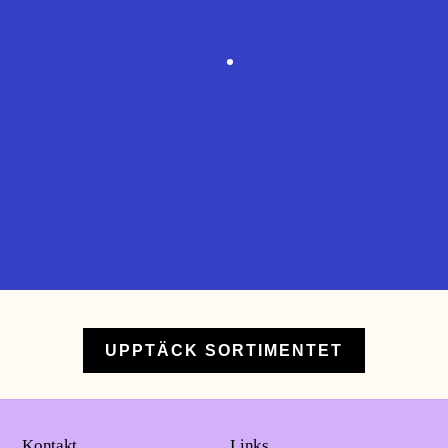
Wild Moss Coriander doftar SÅ ljuvligt.
Perfektion.
Sofia S
Tvålen känns så skön att tvätta sig med,
lagom mycket lödder och händerna känns så
mjuka och återfuktade.
Eva S
UPPTÄCK SORTIMENTET
Kontakt
Links